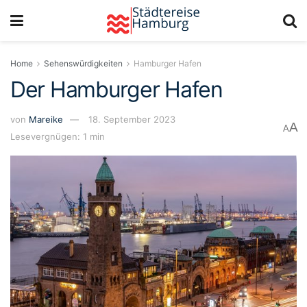
Home
Sehenswürdigkeiten
Hamburger Hafen
Der Hamburger Hafen
von
Mareike
18. September 2023
A
A
Lesevergnügen: 1 min