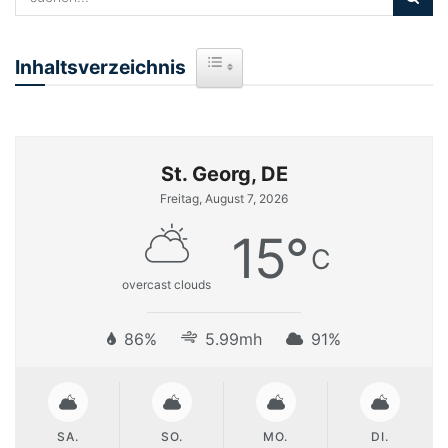
Inhaltsverzeichnis
Toggle Table of Content
St. Georg, DE
Freitag, August 7, 2026
15
°
C
overcast clouds
86%
5.99mh
91%
SA.
SO.
MO.
DI.