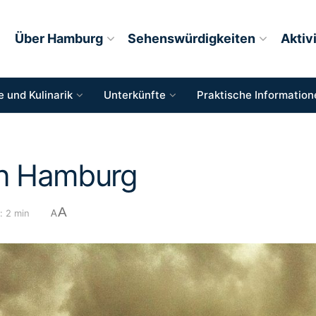
Über Hamburg
Sehenswürdigkeiten
Aktiv
 und Kulinarik
Unterkünfte
Praktische Information
in Hamburg
A
 2 min
A