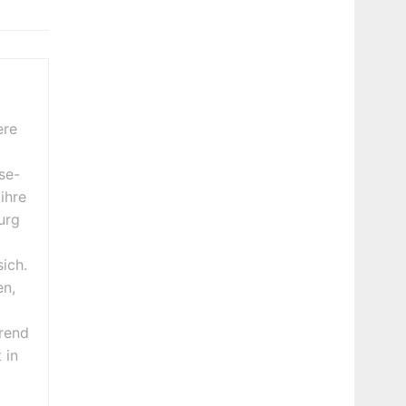
ere
se-
ihre
urg
ich.
en,
erend
 in