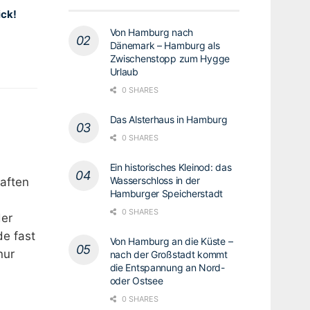
ick!
Von Hamburg nach
Dänemark – Hamburg als
Zwischenstopp zum Hygge
Urlaub
0 SHARES
Das Alsterhaus in Hamburg
0 SHARES
Ein historisches Kleinod: das
Wasserschloss in der
haften
Hamburger Speicherstadt
0 SHARES
der
e fast
Von Hamburg an die Küste –
nur
nach der Großstadt kommt
die Entspannung an Nord-
oder Ostsee
0 SHARES