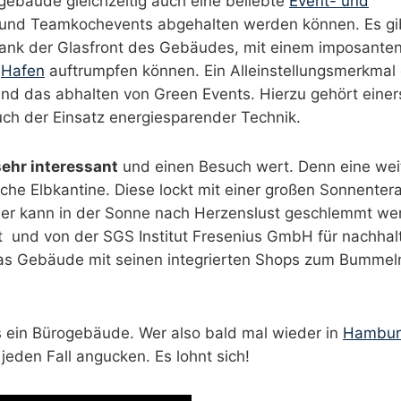
ebäude gleichzeitig auch eine beliebte
Event- und
 und Teamkochevents abgehalten werden können. Es gi
nk der Glasfront des Gebäudes, mit einem imposanten
n
Hafen
auftrumpfen können. Ein Alleinstellungsmerkmal
nd das abhalten von Green Events. Hierzu gehört einer
uch der Einsatz energiesparender Technik.
sehr interessant
und einen Besuch wert. Denn eine wei
iche Elbkantine. Diese lockt mit einer großen Sonnenter
Hier kann in der Sonne nach Herzenslust geschlemmt we
 und von der SGS Institut Fresenius GmbH für nachhal
das Gebäude mit seinen integrierten Shops zum Bummel
s ein Bürogebäude. Wer also bald mal wieder in
Hambur
 jeden Fall angucken. Es lohnt sich!