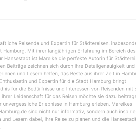
haftliche Reisende und Expertin für Städtereisen, insbesond
dt Hamburg. Mit ihrer langjährigen Erfahrung im Bereich des
ur Hansestadt ist Mareike die perfekte Autorin für Städterei
en Beiträge zeichnen sich durch ihre Detailgenauigkeit und 
serinnen und Lesern helfen, das Beste aus ihrer Zeit in Hamb
Enthusiastin und Expertin für die Stadt Hamburg bringt
ndnis für die Bedürfnisse und Interessen von Reisenden mit s
ihrer Leidenschaft für das Reisen möchte sie dazu beitrag
r unvergessliche Erlebnisse in Hamburg erleben. Mareikes
Hamburg.de sind nicht nur informativ, sondern auch inspiri
 und Lesern dabei, ihre Reise zu planen und die Hansestadt
.