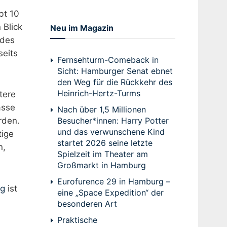
bt 10
 Blick
Neu im Magazin
 des
seits
Fernsehturm-Comeback in
Sicht: Hamburger Senat ebnet
den Weg für die Rückkehr des
Heinrich-Hertz-Turms
tere
asse
Nach über 1,5 Millionen
Besucher*innen: Harry Potter
rden.
und das verwunschene Kind
tige
startet 2026 seine letzte
n,
Spielzeit im Theater am
Großmarkt in Hamburg
Eurofurence 29 in Hamburg –
g
ist
eine „Space Expedition“ der
besonderen Art
Praktische