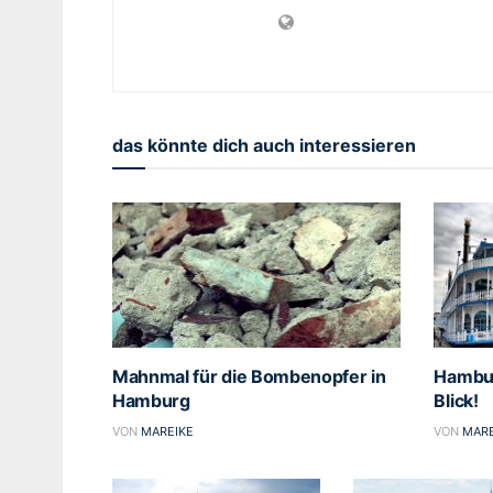
das könnte dich auch interessieren
Mahnmal für die Bombenopfer in
Hambur
Hamburg
Blick!
VON
MAREIKE
VON
MARE