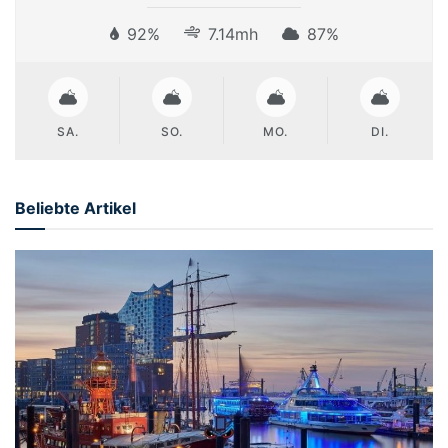
92%
7.14mh
87%
SA.
SO.
MO.
DI.
Beliebte Artikel