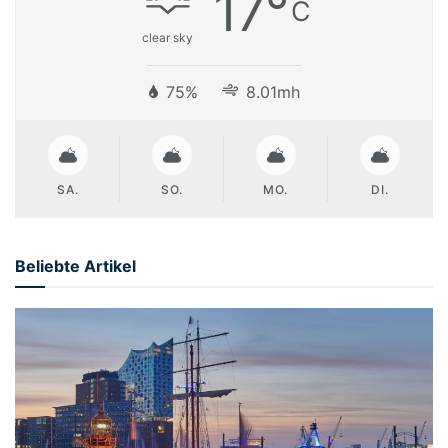
17
°
C
clear sky
75%
8.01mh
SA.
SO.
MO.
DI.
Beliebte Artikel