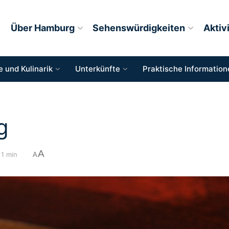
Über Hamburg
Sehenswürdigkeiten
Aktiv
 und Kulinarik
Unterkünfte
Praktische Information
g
A
1 min
A