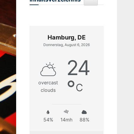
Hamburg, DE
Donnerstag, August 6, 2026
24
°
overcast
C
clouds
54%
14mh
88%