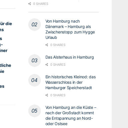
0 SHARES
Von Hamburg nach
ür die
Dänemark – Hamburg als
ms
Zwischenstopp zum Hygge
Urlaub
s
g-
0 SHARES
iner
Das Alsterhaus in Hamburg
liche
0 SHARES
ie
Ein historisches Kleinod: das
Wasserschloss in der
es
Hamburger Speicherstadt
0 SHARES
Von Hamburg an die Küste –
nach der Großstadt kommt
die Entspannung an Nord-
oder Ostsee