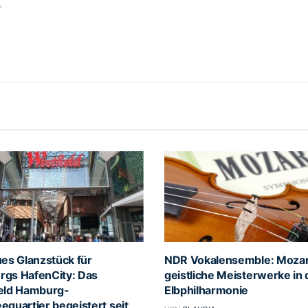
.
ues Glanzstück für
NDR Vokalensemble: Mozar
gs HafenCity: Das
geistliche Meisterwerke in 
eld Hamburg-
Elbphilharmonie
equartier begeistert seit