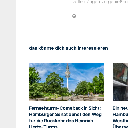
vollen Zügen zu genießen
das könnte dich auch interessieren
Fernsehturm-Comeback in Sicht:
Ein ne
Hamburger Senat ebnet den Weg
Hambur
für die Rückkehr des Heinrich-
Westfi
Hertz-Turms
Überse