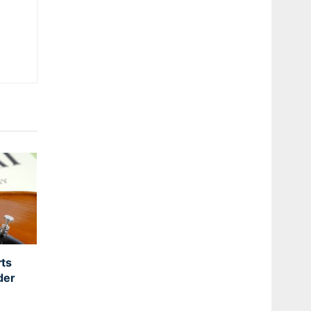
ts
der