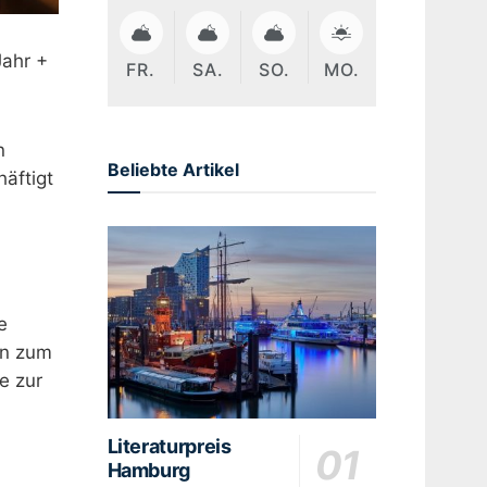
Jahr +
FR.
SA.
SO.
MO.
n
Beliebte Artikel
äftigt
e
en zum
e zur
Literaturpreis
Hamburg