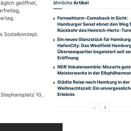
ähnliche
Artikel
glich geöffnet,
rfreitag,
ertag.
Fernsehturm-Comeback in Sicht:
Hamburger Senat ebnet den Weg f
Rückkehr des Heinrich-Hertz-Tur
es Sozialkonzept.
Ein neues Glanzstück für Hamburg
HafenCity: Das Westfield Hambur
Überseequartier begeistert seit se
Eröffnung
NDR Vokalensemble: Mozarts geist
Meisterwerke in der Elbphilharmon
Städte Reise nach Hamburg in der
Weihnachtszeit: Ein unvergesslich
Erlebnis
 Stephansplatz 10,