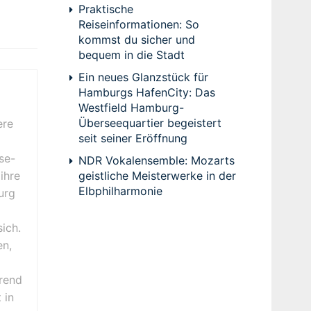
Praktische
Reiseinformationen: So
kommst du sicher und
bequem in die Stadt
Ein neues Glanzstück für
Hamburgs HafenCity: Das
Westfield Hamburg-
Überseequartier begeistert
ere
seit seiner Eröffnung
se-
NDR Vokalensemble: Mozarts
geistliche Meisterwerke in der
ihre
Elbphilharmonie
urg
ich.
en,
erend
 in