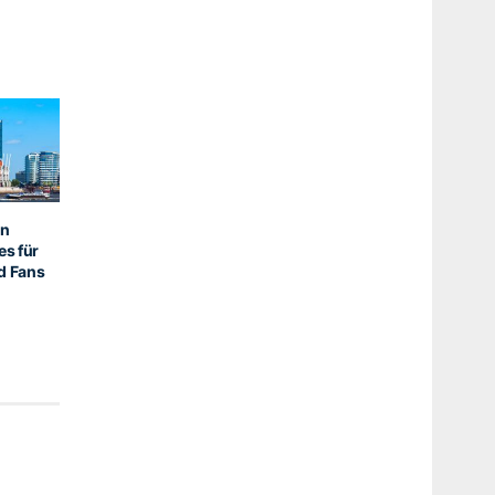
in
es für
d Fans