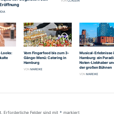
VON
CLAUDIA
 Eröffnung
DIA
-Looks:
Vom Fingerfood bis zum 3-
Musical-Erlebnisse 
kalte
Gänge-Menü: Catering in
Hamburg: ein Paradi
Hamburg
Noten-Liebhaber un
der großen Bühnen
VON
MAREIKE
VON
MAREIKE
t.
Erforderliche Felder sind mit
markiert
*