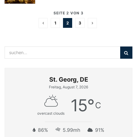
SEITE 2 VON 3
1
2
3
St. Georg, DE
Freitag, August 7, 2026
15
°
C
overcast clouds
86%
5.99mh
91%