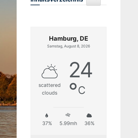
Hamburg, DE
Samstag, August 8, 2026
24
°
scattered
C
clouds
37%
5.99mh
36%