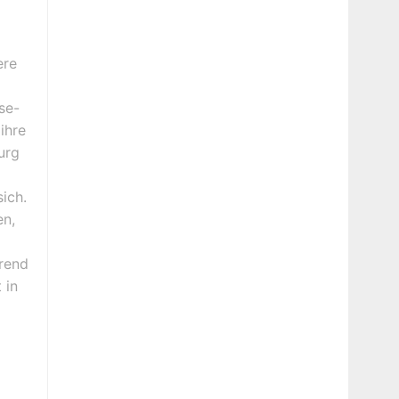
ere
se-
ihre
urg
ich.
en,
erend
 in