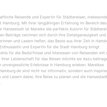
haftliche Reisende und Expertin für Städtereisen, insbesond
dt Hamburg. Mit ihrer langjährigen Erfahrung im Bereich des
ur Hansestadt ist Mareike die perfekte Autorin für Städterei
en Beiträge zeichnen sich durch ihre Detailgenauigkeit und 
serinnen und Lesern helfen, das Beste aus ihrer Zeit in Hamb
Enthusiastin und Expertin für die Stadt Hamburg bringt
ndnis für die Bedürfnisse und Interessen von Reisenden mit s
ihrer Leidenschaft für das Reisen möchte sie dazu beitrag
r unvergessliche Erlebnisse in Hamburg erleben. Mareikes
Hamburg.de sind nicht nur informativ, sondern auch inspiri
 und Lesern dabei, ihre Reise zu planen und die Hansestadt
.