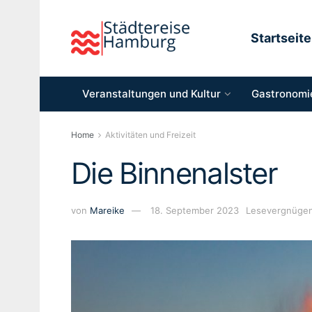
Startseite
Veranstaltungen und Kultur
Gastronomie
Home
Aktivitäten und Freizeit
Die Binnenalster
von
Mareike
18. September 2023
Lesevergnügen