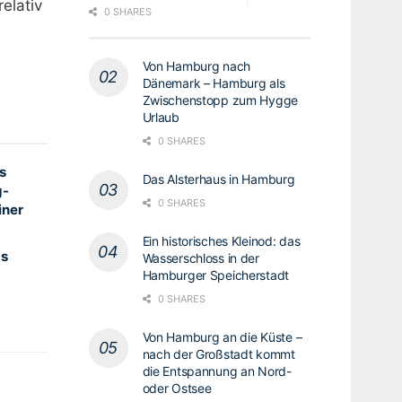
elativ
0 SHARES
Von Hamburg nach
Dänemark – Hamburg als
Zwischenstopp zum Hygge
Urlaub
0 SHARES
s
Das Alsterhaus in Hamburg
g-
0 SHARES
iner
Ein historisches Kleinod: das
gs
Wasserschloss in der
Hamburger Speicherstadt
0 SHARES
Von Hamburg an die Küste –
nach der Großstadt kommt
die Entspannung an Nord-
oder Ostsee