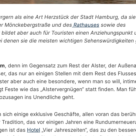
rgern als eine Art Herzstück der Stadt Hamburg, da sie
der Mönckebergstraße und des
Rathauses
sowie des
bildet aber auch für Touristen einen Anziehungspunkt 
i denen sie die meisten wichtigen Sehenswürdigkeiten 
um
, denn im Gegensatz zum Rest der Alster, der Außenal
er, das nur an einigen Stellen mit dem Rest des Flusse
lster aber auch eine besondere, wenn man so will, intim
gt Feste wie das „Alstervergnügen“ statt finden. Man füh
sozusagen ins Unendliche geht.
sich einige exklusive Geschäfte, allen voran das berü
er Tradition, das vor einigen Jahren eine Rundumerneue
gen ist das
Hotel
„Vier Jahreszeiten“, das zu den besse