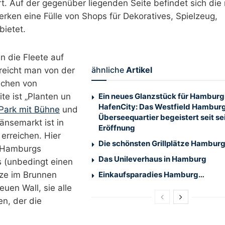
. Auf der gegenüber liegenden Seite befindet sich die r
rken eine Fülle von Shops für Dekoratives, Spielzeug,
bietet.
n die Fleete auf
ähnliche
Artikel
reicht man von der
ichen von
e ist „Planten un
Ein neues Glanzstück für Hamburg
HafenCity: Das Westfield Hambur
Park mit Bühne
und
Überseequartier begeistert seit se
änsemarkt ist in
Eröffnung
erreichen. Hier
Die schönsten Grillplätze Hambur
n Hamburgs
Das Unileverhaus in Hamburg
 (unbedingt einen
nze im Brunnen
Einkaufsparadies Hamburg…
uen Wall, sie alle
en, der die