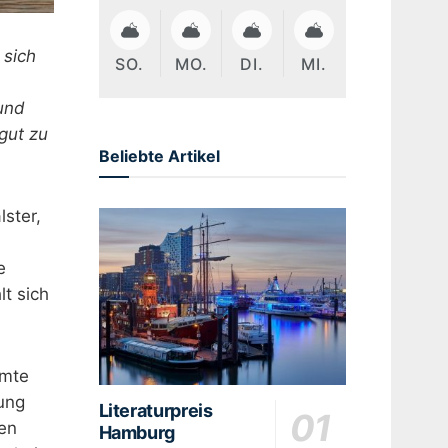
 sich
SO.
MO.
DI.
MI.
und
gut zu
Beliebte Artikel
ster,
s
e
lt sich
hmte
rung
Literaturpreis
ren
Hamburg