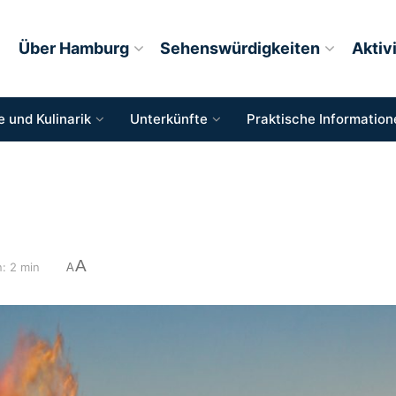
Über Hamburg
Sehenswürdigkeiten
Aktiv
 und Kulinarik
Unterkünfte
Praktische Information
A
: 2 min
A