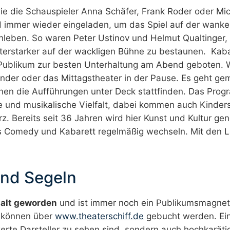
wie die Schauspieler Anna Schäfer, Frank Roder oder Mi
d immer wieder eingeladen, um das Spiel auf der wank
eben. So waren Peter Ustinov und Helmut Qualtinger,
terstarker auf der wackligen Bühne zu bestaunen. Kaba
 Publikum zur besten Unterhaltung am Abend geboten. 
nder oder das Mittagstheater in der Pause. Es geht gem
enen die Aufführungen unter Deck stattfinden. Das Pro
che und musikalische Vielfalt, dabei kommen auch Kinder
rz. Bereits seit 36 Jahren wird hier Kunst und Kultur ge
s Comedy und Kabarett regelmäßig wechseln. Mit den 
und Segeln
 alt geworden
und ist immer noch ein Publikumsmagnet
en können über
www.theaterschiff.de
gebucht werden. Ei
werte Darsteller zu sehen sind, sondern auch hochkaräti