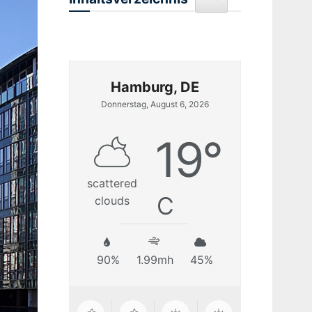
Hamburg, DE
Donnerstag, August 6, 2026
19
°
scattered
C
clouds
90%
1.99mh
45%