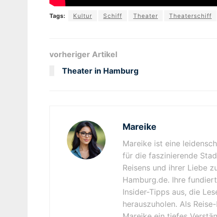
Tags:
Kultur
Schiff
Theater
Theaterschiff
vorheriger Artikel
Theater in Hamburg
Mareike
Mareike ist eine leidensc
für die faszinierende Sta
Reisens und ihrer Liebe z
Hamburg.de. Ihre fundiert
Insider-Tipps aus, die Le
herauszuholen. Als Reise-
Mareike ein tiefes Verstä