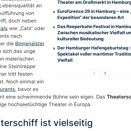
Theater am Großmarkt in Hambur
Lebensqualität an
Eurofurence 29 in Hamburg – eine
 Aufführung von
Expedition“ der besonderen Art
iff, doch neben
Das Reeperbahn Festival in Hambu
als
wie „Cats“ oder
Zwischen musikalischer Vielfalt u
ents nach
kultureller Bedeutung
er die
Binnenalster
Der Hamburger Hafengeburtstag: 
e sich das urige
Spektakel voller maritimer Traditi
von malerischen
Vielfalt
ine Steintreppe
er tritt festen
at. Noch einmal ein
urants
, bevor es
nnt eine schwimmende Bühne sein eigen. Das
Theatersc
zige hochseetüchtige Theater in Europa.
rschiff ist vielseitig