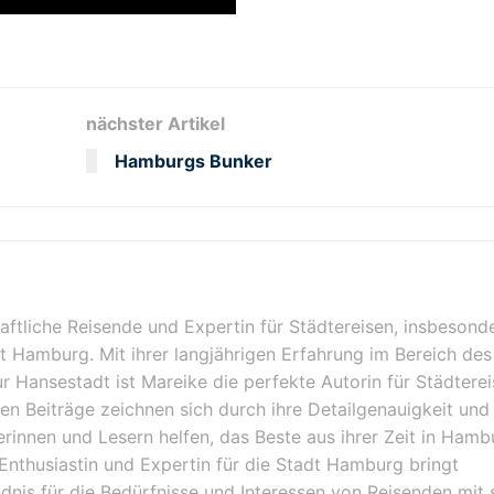
nächster Artikel
Hamburgs Bunker
haftliche Reisende und Expertin für Städtereisen, insbesond
dt Hamburg. Mit ihrer langjährigen Erfahrung im Bereich des
ur Hansestadt ist Mareike die perfekte Autorin für Städterei
en Beiträge zeichnen sich durch ihre Detailgenauigkeit und 
serinnen und Lesern helfen, das Beste aus ihrer Zeit in Hamb
Enthusiastin und Expertin für die Stadt Hamburg bringt
ndnis für die Bedürfnisse und Interessen von Reisenden mit s