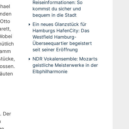
Reiseinformationen: So
chael
kommst du sicher und
enden
bequem in die Stadt
 Otto
Ein neues Glanzstück für
rett,
Hamburgs HafenCity: Das
Wobei
Westfield Hamburg-
Überseequartier begeistert
ütlich
seit seiner Eröffnung
gramm
NDR Vokalensemble: Mozarts
stücke,
geistliche Meisterwerke in der
nossen.
Elbphilharmonie
Läuten
. Der
n
ge