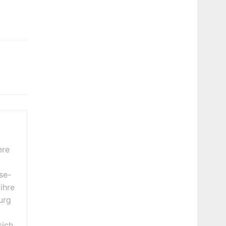
ere
se-
ihre
urg
ich.