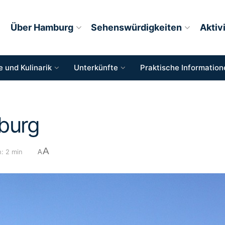
Über Hamburg
Sehenswürdigkeiten
Aktiv
 und Kulinarik
Unterkünfte
Praktische Information
burg
A
: 2 min
A