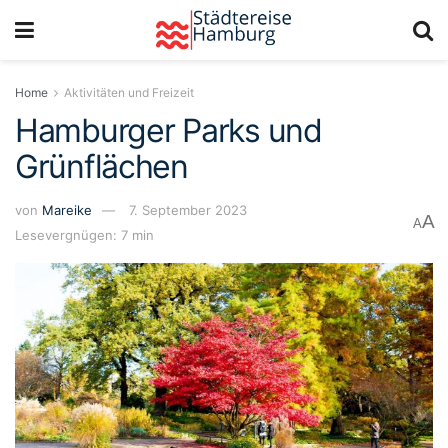
Home
Aktivitäten und Freizeit
Hamburger Parks und
Grünflächen
von
Mareike
7. September 2023
A
A
Lesevergnügen: 7 min