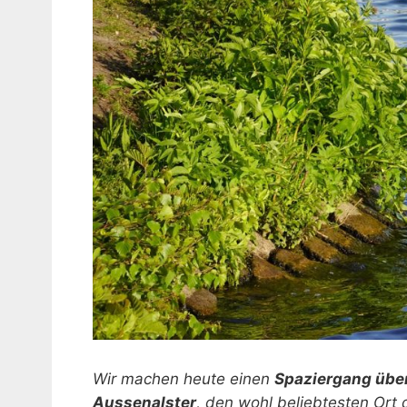
Wir machen heute einen
Spaziergang über
Aussenalster
, den wohl beliebtesten Ort