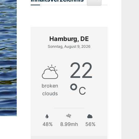
Hamburg, DE
Sonntag, August 9, 2026
22
°
broken
C
clouds
48%
8.99mh
56%