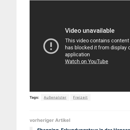
Tags:
Außenalster
Freizeit
vorheriger Artikel
Shopping-Erkundungstour in der Hansas