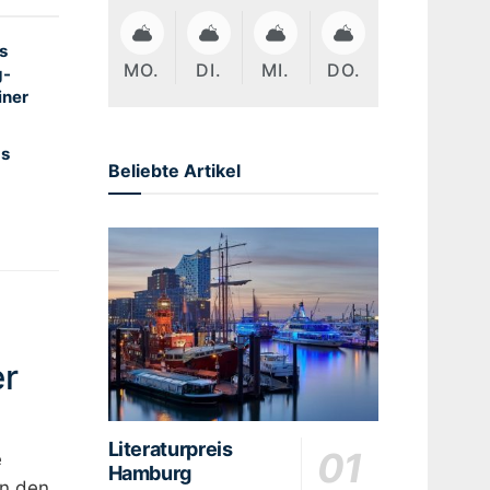
s
MO.
DI.
MI.
DO.
g-
iner
gs
Beliebte Artikel
er
Literaturpreis
e
Hamburg
an den