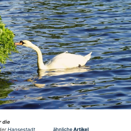
 die
ähnliche
Artikel
 der
Hansestadt