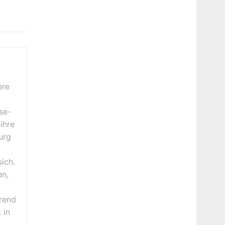
ere
se-
ihre
urg
ich.
en,
erend
 in