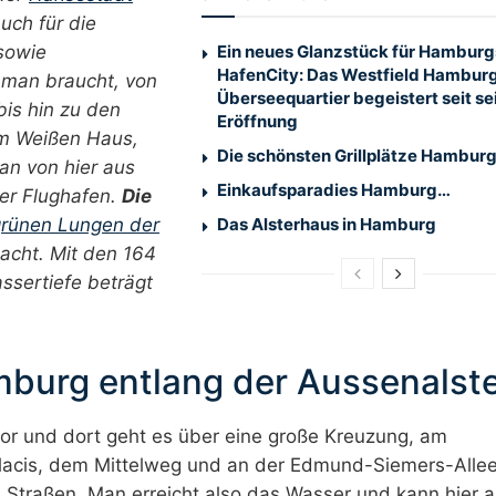
auch für die
sowie
Ein neues Glanzstück für Hamburg
HafenCity: Das Westfield Hambur
 man braucht, von
Überseequartier begeistert seit se
bis hin zu den
Eröffnung
im Weißen Haus,
Die schönsten Grillplätze Hambur
an von hier aus
Einkaufsparadies Hamburg…
er Flughafen.
Die
rünen Lungen der
Das Alsterhaus in Hamburg
dacht. Mit den 164
assertiefe beträgt
burg entlang der Aussenalst
 und dort geht es über eine große Kreuzung, am
lacis, dem Mittelweg und an der Edmund-Siemers-Alle
ige Straßen. Man erreicht also das Wasser und kann hier 