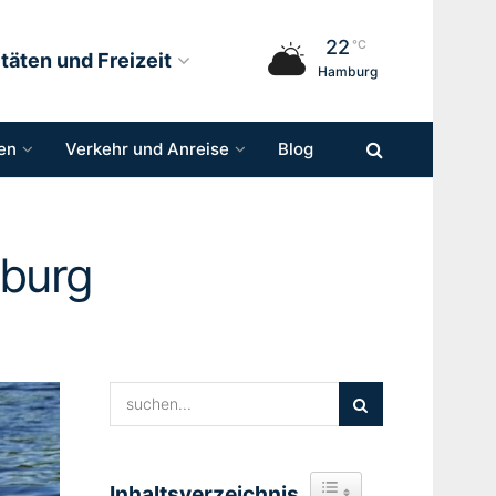
22
°C
itäten und Freizeit
Hamburg
en
Verkehr und Anreise
Blog
mburg
Inhaltsverzeichnis
Toggle Table of Content