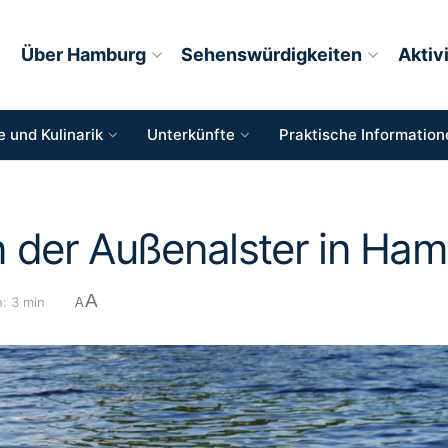
Über Hamburg
Sehenswürdigkeiten
Aktiv
 und Kulinarik
Unterkünfte
Praktische Information
n der Außenalster in Ha
A
: 3 min
A