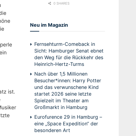
0 SHARES
u
die
chöne
Neu im Magazin
ie
Fernsehturm-Comeback in
perle
Sicht: Hamburger Senat ebnet
ein
den Weg für die Rückkehr des
Heinrich-Hertz-Turms
Nach über 1,5 Millionen
Besucher*innen: Harry Potter
und das verwunschene Kind
tz ist.
startet 2026 seine letzte
e
Spielzeit im Theater am
Großmarkt in Hamburg
Musiker
tzte
Eurofurence 29 in Hamburg –
eine „Space Expedition“ der
besonderen Art