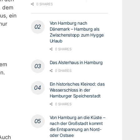
0 SHARES
, dem
us, ein
Von Hamburg nach
nur
Dänemark – Hamburg als
Zwischenstopp zum Hygge
Urlaub
0 SHARES
Das Alsterhaus in Hamburg
dem
0 SHARES
n.
Ein historisches Kleinod: das
Wasserschloss in der
Hamburger Speicherstadt
0 SHARES
Von Hamburg an die Küste –
nach der Großstadt kommt
die Entspannung an Nord-
oder Ostsee
 Auch