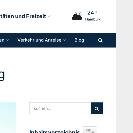
24
°C
itäten und Freizeit
Hamburg
en
Verkehr und Anreise
Blog
g
Inhaltsverzeichnis
Toggle Table of Content