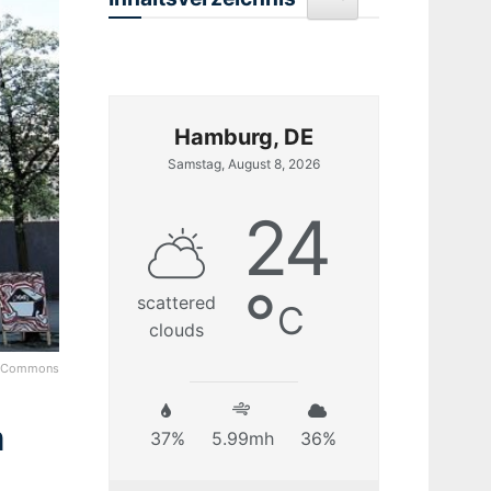
Hamburg, DE
Samstag, August 8, 2026
24
°
scattered
C
clouds
ia Commons
m
37%
5.99mh
36%