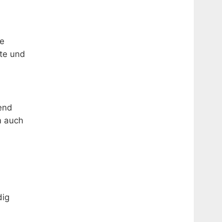
ie
te und
mend
m auch
dig