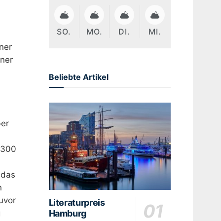
SO.
MO.
DI.
MI.
ner
iner
Beliebte Artikel
ber
 300
 das
n
uvor
Literaturpreis
Hamburg
g