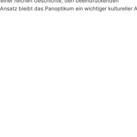
it seiner reichen Geschichte, den beeindruckenden
satz bleibt das Panoptikum ein wichtiger kultureller 