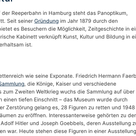
f der Reeperbahn in Hamburg steht das Panoptikum,
t. Seit seiner
Gründung
im Jahr 1879 durch den
etet es Besuchern die Möglichkeit, Zeitgeschichte in ei
rische Kabinett verknüpft Kunst, Kultur und Bildung in e
erhaltsam ist.
ettenreich wie seine Exponate. Friedrich Hermann Faer
Sammlung
, die Könige, Kaiser und verschiedene
Bis zum Zweiten Weltkrieg wuchs die Sammlung auf über
h einen tiefen Einschnitt – das Museum wurde durch
r Zerstörung gelang es, 28 Figuren zu retten und 1948
Räumen zu eröffnen. Interessanterweise gehörten zu de
 Adolf Hitler und Joseph Goebbels, deren Ausstellung z
en war. Heute stehen diese Figuren in einer Ausstellun